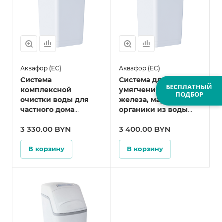
Аквафор (ЕС)
Аквафор (ЕС)
Система
Система для
БЕСПЛАТНЫЙ
комплексной
умягчения, удаление
ПОДБОР
очистки воды для
железа, марганца,
частного дома
органики из воды
Аквафор WS1000 P1
для частного дома
3 330.00 BYN
3 400.00 BYN
Аквафор WS1000 A
(А1000 A, S1000 A) Si
В корзину
В корзину