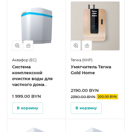
Аквафор (ЕС)
Terwa (КНР)
Система
Умягчитель Terwa
комплексной
Gold Home
очистки воды для
частного дома
2190.00 BYN
Аквафор WS500 P1
1 999.00 BYN
(S550 P1)
2390.00 BYN
200.00 BYN
В корзину
В корзину