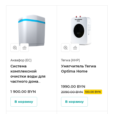
Аквафор (ЕС)
Terwa (КНР)
Система
Умягчитель Terwa
комплексной
Optima Home
очистки воды для
частного дома
1990.00 BYN
Аквафор WS500
1 900.00 BYN
(S550)
2090.00 BYN
100.00 BYN
В корзину
В корзину