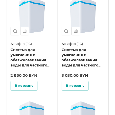
Аквафор (ЕС)
Аквафор (ЕС)
Система для
Система для
умягчения и
умягчения и
обезжелезивания
обезжелезивания
воды для частного
воды для частного
дома WS800 (А800,
дома Аквафор
2 880.00 BYN
3 030.00 BYN
S800)
WS800 P1
В корзину
В корзину