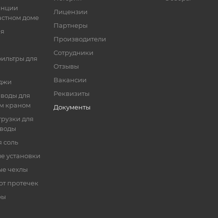
анции
Лицензии
астном доме
Партнеры
ия
Производители
Сотрудники
ильтры для
Отзывы
Вакансии
джи
Реквизиты
 воды для
ым краном
Документы
рузки для
 воды
 соль
е установки
ые чехлы
от протечек
ры