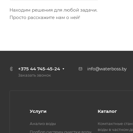
Находим решения для любой задачи.
Просто расскажите нам о ней!
+375 44 745-45-24
info@waterboss.by
Заказать звонок
Услуги
Каталог
Анализ воды
Компактные стан
воды в частном д
Подбор системы очистки воды