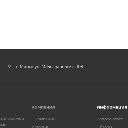
г. Минск ул. М. Богдановича, 108
Компания
Информация
ции очистки
О компании
Вопрос-ответ
оме
История
Обзоры