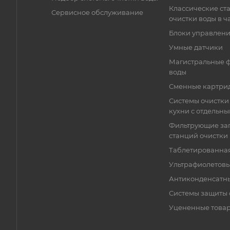
Классические ст
Сервисное обслуживание
очистки воды в ч
Блоки управлен
Умные датчики
Магистральные ф
воды
Сменные картри
Системы очистки
кухни с отдельн
Фильтрующие заг
станций очистки
Таблетированная
Ультрафиолетовы
Антиконденсатн
Системы защиты 
Уцененные това