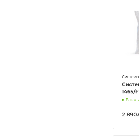
Системы
Систе
1465/F
В нал
2 890