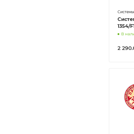
Системы
Систе
1354/F
В нал
2 290