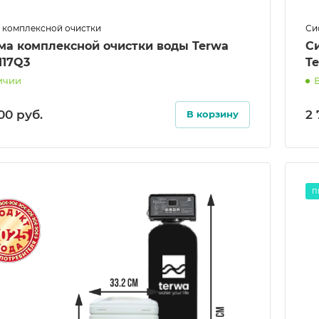
 комплексной очистки
Си
ма комплексной очистки воды Terwa
С
117Q3
Te
ичии
.00
руб.
2
В корзину
П