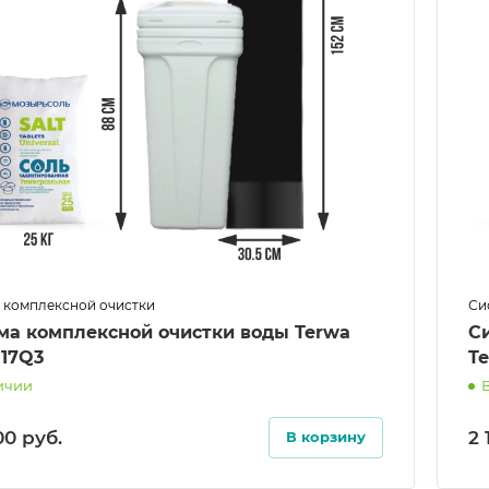
 комплексной очистки
Си
ма комплексной очистки воды Terwa
С
117Q3
T
ичии
.00
руб.
2 
В корзину