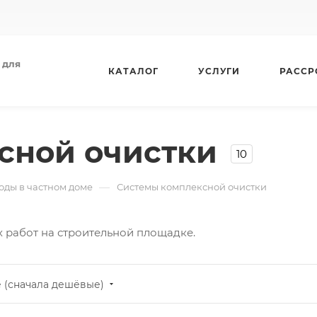
 для
КАТАЛОГ
УСЛУГИ
РАССР
сной очистки
10
—
оды в частном доме
Системы комплексной очистки
 работ на строительной площадке.
 (сначала дешёвые)