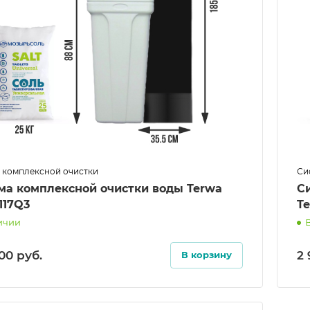
 комплексной очистки
Си
ма комплексной очистки воды Terwa
С
117Q3
Te
ичии
.00
руб.
2
В корзину