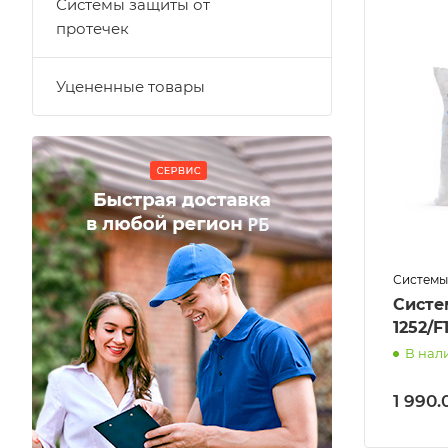
Системы защиты от
протечек
Уцененные товары
Системы
Систе
1252/F
В нал
1 990