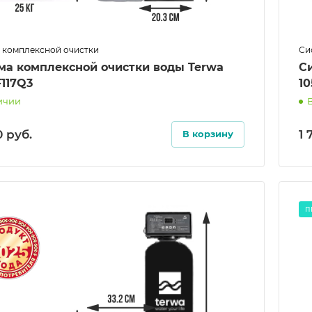
 комплексной очистки
Си
ма комплексной очистки воды Terwa
С
F117Q3
10
ичии
0
руб.
1 
В корзину
П