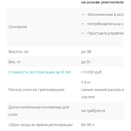
на основе умягчителей
Экономичные в эксплу
Нетребовательны к усл
Основное
Простые в управлении
Высота, см
до 98
Вес, кг
до 51
Стоимость эксплуатации за 10 лет
≈ 5 000 руб.
1–3 кг
Расход соли на 1 регенерацию
самый низкий расход из в
систем!
Дополнительный контейнер для
не требуется
соли
Сброс воды во время регенерации
62–95 л