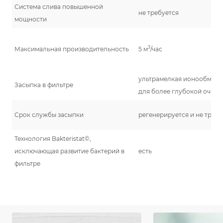
Система слива повышенной
не требуется
мощности
3
Максимальная производительность
5 м
/час
ультрамелкая ионообменна
Засыпка в фильтре
для более глубокой очист
Срок службы засыпки
регенерируется и не требу
Технология Bakteristat©,
исключающая развитие бактерий в
есть
фильтре