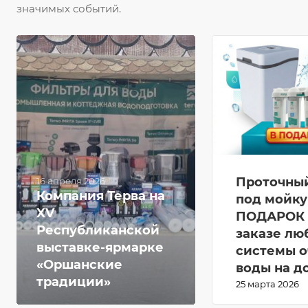
значимых событий.
Проточны
16 апреля 2026
Компания Терва на
под мойку
XV
ПОДАРОК 
Республиканской
заказе лю
выставке-ярмарке
системы о
«Оршанские
воды на д
традиции»
25 марта 2026