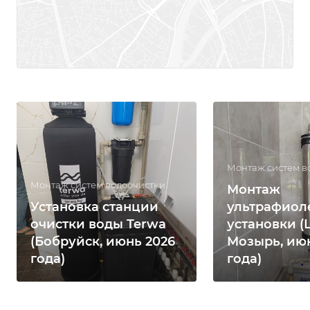
Монтаж систем в
Монтаж систем водоочистки
Монтаж
Установка станции
ультрафиол
очистки воды Terwa
установки (
(Бобруйск, июнь 2026
Мозырь, ию
года)
года)