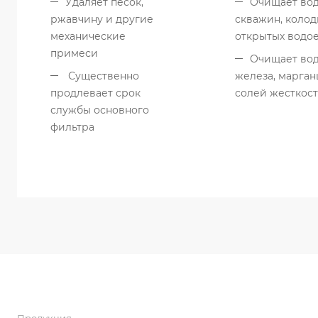
Удаляет песок,
Очищает вод
ржавчину и другие
скважин, колод
механические
открытых водо
примеси
Очищает вод
Существенно
железа, марган
продлевает срок
солей жесткос
службы основного
фильтра
Продукция