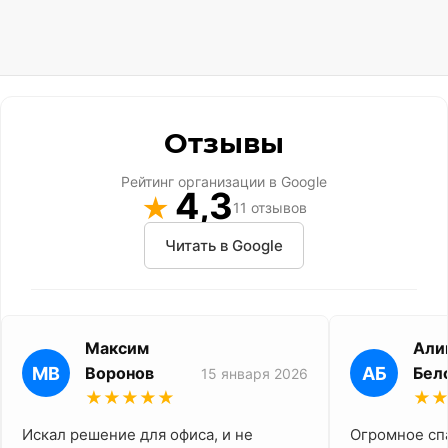
Отзывы
Рейтинг организации в Google
4,3
★
11 отзывов
Читать в Google
Максим
Али
МВ
Воронов
АБ
Бел
15 января 2026
★★★★★
★
Искал решение для офиса, и не
Огромное сп