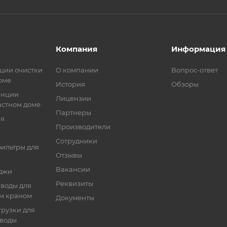
Компания
Информация
ции очистки
О компании
Вопрос-ответ
оме
История
Обзоры
анции
Лицензии
астном доме
Партнеры
ия
Производители
Сотрудники
ильтры для
Отзывы
Вакансии
джи
Реквизиты
 воды для
ым краном
Документы
рузки для
 воды