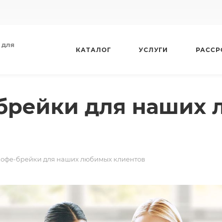
 для
КАТАЛОГ
УСЛУГИ
РАССР
брейки для наших
офе-брейки для наших любимых клиентов