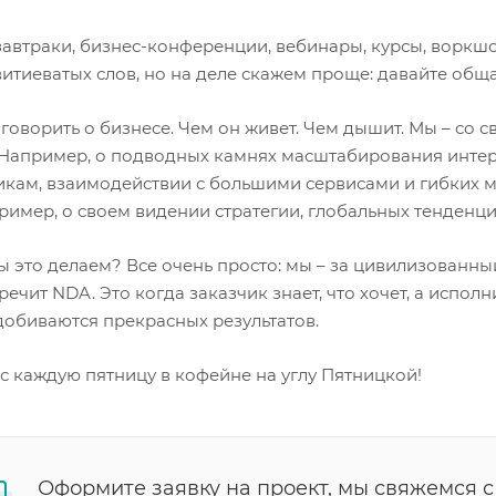
завтраки, бизнес-конференции, вебинары, курсы, воркшо
итиеватых слов, но на деле скажем проще: давайте обща
говорить о бизнесе. Чем он живет. Чем дышит. Мы – со с
 Например, о подводных камнях масштабирования интер
икам, взаимодействии с большими сервисами и гибких ме
ример, о своем видении стратегии, глобальных тенденци
ы это делаем? Все очень просто: мы – за цивилизованны
ечит NDA. Это когда заказчик знает, что хочет, а исполн
добиваются прекрасных результатов.
с каждую пятницу в кофейне на углу Пятницкой!
Оформите заявку на проект, мы свяжемся с