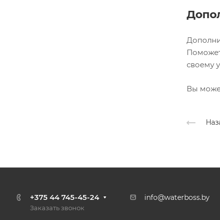
Допо
Дополни
Поможет
своему 
Вы может
Наз
+375 44 745-45-24
info@waterboss.by
Заказать звонок